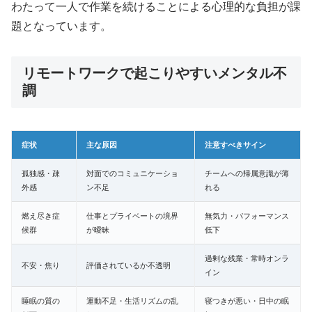
わたって一人で作業を続けることによる心理的な負担が課
題となっています。
リモートワークで起こりやすいメンタル不
調
症状
主な原因
注意すべきサイン
孤独感・疎
対面でのコミュニケーショ
チームへの帰属意識が薄
外感
ン不足
れる
燃え尽き症
仕事とプライベートの境界
無気力・パフォーマンス
候群
が曖昧
低下
過剰な残業・常時オンラ
不安・焦り
評価されているか不透明
イン
睡眠の質の
運動不足・生活リズムの乱
寝つきが悪い・日中の眠